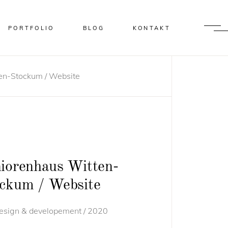
PORTFOLIO
BLOG
KONTAKT
en-Stockum / Website
iorenhaus Witten-
ckum / Website
sign & developement / 2020