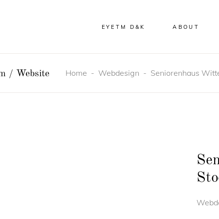
EYETM D&K
ABOUT
Home
-
Webdesign
-
Seniorenhaus Witt
m / Website
Sen
Sto
Webde