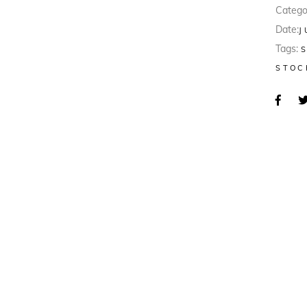
Catego
Date:
J
Tags:
STOC