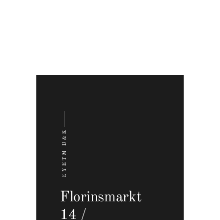
EYETM D&K
Florinsmarkt
14 /