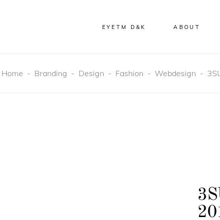
EYETM D&K
ABOUT
Home
-
Branding
-
Design
-
Fashion
-
Webdesign
-
3S
3S
20