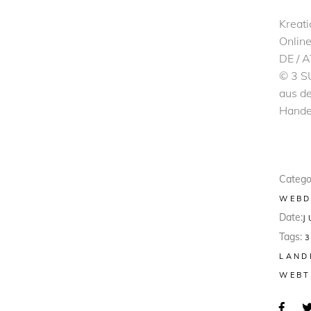
Kreati
Onlin
DE / A
© 3 S
aus d
Hande
Catego
WEBD
Date:
J
Tags:
LAND
WEBT