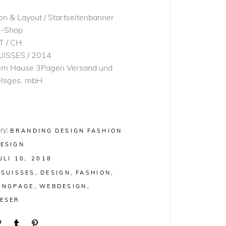
on & Layout / Startseitenbanner
e-Shop
T / CH
UISSES / 2014
em Hause 3Pagen Versand und
lsges. mbH
ry:
BRANDING
DESIGN
FASHION
ESIGN
ULI 10, 2018
3SUISSES
DESIGN
FASHION
INGPAGE
WEBDESIGN
ESER