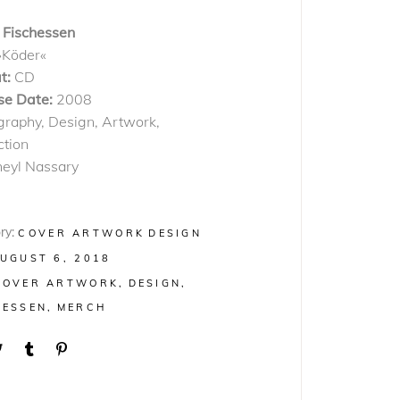
Fischessen
»Köder«
t:
CD
se Date:
2008
graphy, Design, Artwork,
ction
heyl Nassary
ry:
COVER ARTWORK
DESIGN
UGUST 6, 2018
COVER ARTWORK
DESIGN
HESSEN
MERCH