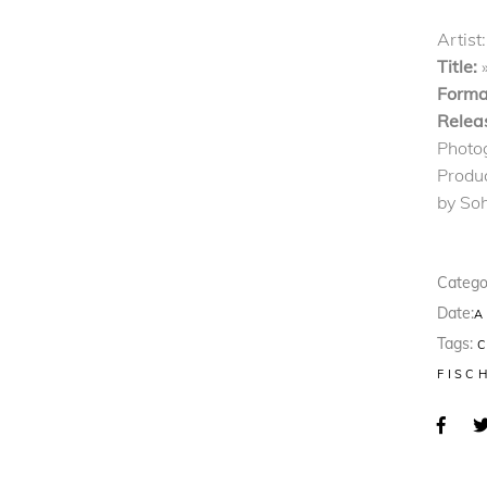
Artist:
Title:
Forma
Relea
Photo
Produ
by So
Catego
Date:
A
Tags:
FISC