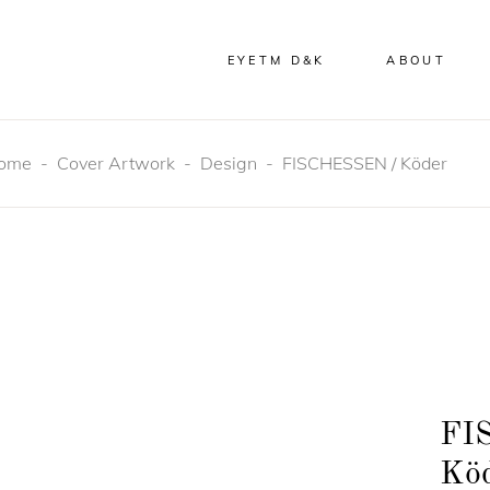
EYETM D&K
ABOUT
ome
-
Cover Artwork
-
Design
-
FISCHESSEN / Köder
FI
Kö