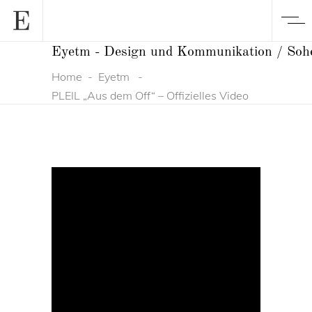
Eyetm - Design und Kommunikation / Soh
Home
-
Eyetm
-
PLEIL „Aus dem Off“ – Offizielles Video