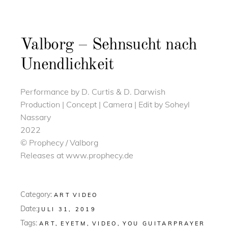
Valborg – Sehnsucht nach
Unendlichkeit
Performance by D. Curtis & D. Darwish
Production | Concept | Camera | Edit by Soheyl
Nassary
2022
© Prophecy / Valborg
Releases at www.prophecy.de
Category:
ART
VIDEO
Date:
JULI 31, 2019
Tags:
ART
EYETM
VIDEO
YOU GUITARPRAYER