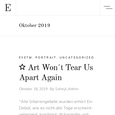
Oktober 2019
EYETM
,
PORTRAIT
,
UNCATEGORIZED
Art Won´t Tear Us
Apart Again
Oktober 18, 2019
By
Soheyl_Admin
"Alle Gitarrengebete wurden erhört Ein
Debüt, wie es nicht alle Tage erscheint-
vehement, krachlaut, dickwandig und